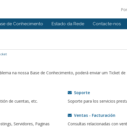
Po
ase de Conhecimento
Estado da Rede
Contacte-nos
icket
roblema na nossa Base de Conhecimento, poderá enviar um Ticket d
Soporte
tión de cuentas, etc.
Soporte para los servicios prest
Ventas - Facturación
stings, Servidores, Paginas
Consultas relacionadas con vent