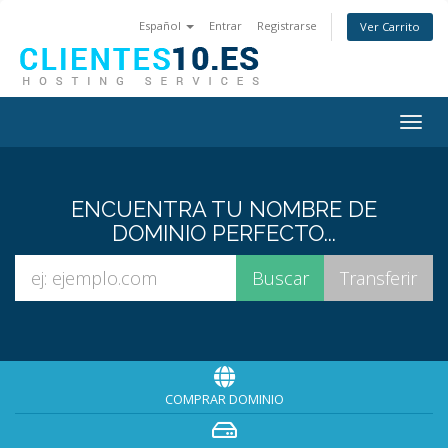
Español
Entrar
Registrarse
Ver Carrito
Togg
navig
ENCUENTRA TU NOMBRE DE
DOMINIO PERFECTO...
COMPRAR DOMINIO