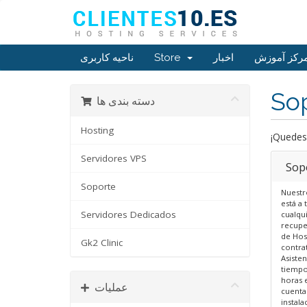
ناحیه کاربری
Store
اخبار
رکز آموزش
So
دسته بندی ها
Hosting
¡Quedes
Servidores VPS
Sop
Soporte
Nuestr
está a 
Servidores Dedicados
cualqui
recupe
de Hos
Gk2 Clinic
contra
Asisten
tiempo
horas 
عملیات
cuentas
instala