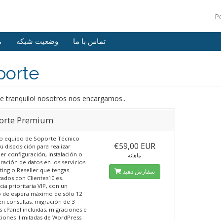
P
تماس با ما
وضعیت شبکه
م
porte
e tranquilo! nosotros nos encargamos..
orte Premium
o equipo de Soporte Técnico
€59,00 EUR
tu disposición para realizar
er configuración, instalación o
ماهانه
ración de datos en los servicios
ting o Reseller que tengas
سفارش دهید
tados con Clientes10.es.
cia prioritaria VIP, con un
 de espera máximo de sólo 12
en consultas, migración de 3
 cPanel incluidas, migraciones e
ciones ilimitadas de WordPress